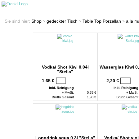
Startseite
Shop
Sie sind hier:
Shop
>
gedeckter Tisch
>
Table Top Porzellan
>
a la m
Vodka/ Shot Kiwi 0,04l
Wasserglas Kiwi 0,
"Stella"
1,65 €
2,20 €
inkl. Reinigung
inkl. Reinigung
+ MwSt.
0,33 €
+ MwSt.
Brutto Gesamt
1,98 €
Brutto Gesamt
Longdrink aqua 0,3l "Stella"
Vodka/ Shot viole