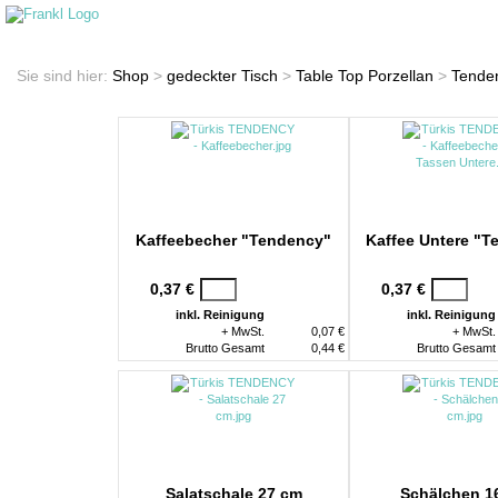
Startseite
Shop
Sie sind hier:
Shop
>
gedeckter Tisch
>
Table Top Porzellan
>
Tende
Kaffeebecher "Tendency"
Kaffee Untere "T
0,37 €
0,37 €
inkl. Reinigung
inkl. Reinigung
+ MwSt.
0,07 €
+ MwSt.
Brutto Gesamt
0,44 €
Brutto Gesamt
Salatschale 27 cm
Schälchen 1