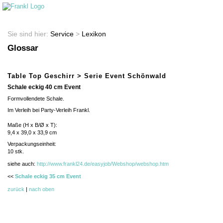
Startseite
Shop
Sie sind hier:
Service
>
Lexikon
Glossar
Table Top Geschirr > Serie Event Schönwald
Schale eckig 40 cm Event
Formvollendete Schale.
Im Verleih bei Party-Verleih Frankl.
Maße (H x B/Ø x T):
9,4 x 39,0 x 33,9 cm
Verpackungseinheit:
10
stk.
siehe auch:
http://www.frankl24.de/easyjob/Webshop/webshop.htm
<<
Schale eckig 35 cm Event
zurück
|
nach oben