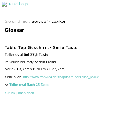
Startseite
Shop
Sie sind hier:
Service
>
Lexikon
Glossar
Table Top Geschirr > Serie Taste
Teller oval tief 27,5 Taste
Im Verleih bei Party-Verleih Frankl.
Maße (H 3,3 cm x B 20 cm x L 27,5 cm)
siehe auch:
http://www.frankl24.de/shop/taste-porzellan_k503/
<<
Teller oval flach 35 Taste
zurück
|
nach oben