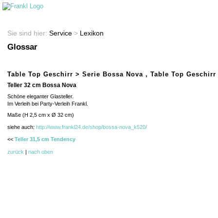
Startseite
Shop
Sie sind hier:
Service
>
Lexikon
Glossar
Table Top Geschirr > Serie Bossa Nova , Table Top Geschirr 
Teller 32 cm Bossa Nova
Schöne eleganter Glasteller.
Im Verleih bei Party-Verleih Frankl.
Maße (H 2,5 cm x Ø 32 cm)
siehe auch:
http://www.frankl24.de/shop/bossa-nova_k520/
<<
Teller 31,5 cm Tendency
zurück
|
nach oben