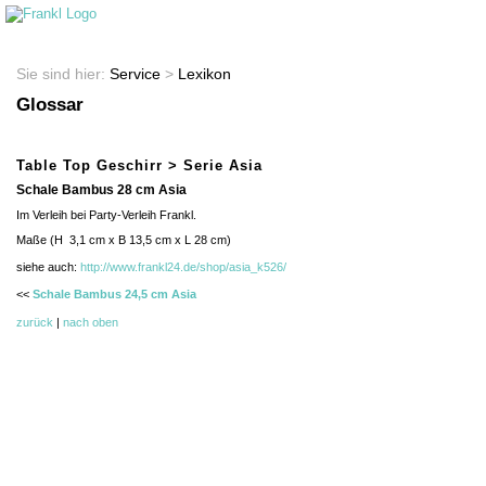
Startseite
Shop
Sie sind hier:
Service
>
Lexikon
Glossar
Table Top Geschirr > Serie Asia
Schale Bambus 28 cm Asia
Im Verleih bei Party-Verleih Frankl.
Maße (H 3,1 cm x B 13,5 cm x L 28 cm)
siehe auch:
http://www.frankl24.de/shop/asia_k526/
<<
Schale Bambus 24,5 cm Asia
zurück
|
nach oben