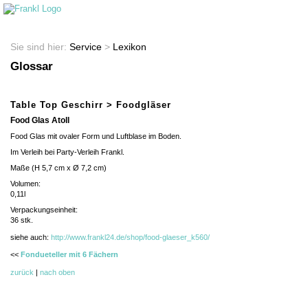
Startseite
Shop
Sie sind hier:
Service
>
Lexikon
Glossar
Table Top Geschirr > Foodgläser
Food Glas Atoll
Food Glas mit ovaler Form und Luftblase im Boden.
Im Verleih bei Party-Verleih Frankl.
Maße (H 5,7 cm x Ø 7,2 cm)
Volumen:
0,11l
Verpackungseinheit:
36
stk.
siehe auch:
http://www.frankl24.de/shop/food-glaeser_k560/
<<
Fondueteller mit 6 Fächern
zurück
|
nach oben