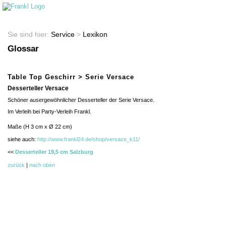
Startseite
Shop
Sie sind hier:
Service
>
Lexikon
Glossar
Table Top Geschirr > Serie Versace
Desserteller Versace
Schöner ausergewöhnlicher Desserteller der Serie Versace.
Im Verleih bei Party-Verleih Frankl.
Maße (H 3 cm x Ø 22 cm)
siehe auch:
http://www.frankl24.de/shop/versace_k11/
<<
Desserteller 19,5 cm Salzburg
zurück
|
nach oben