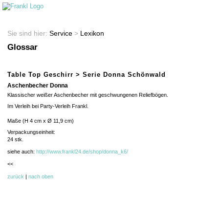
Startseite
Shop
Sie sind hier:
Service
>
Lexikon
Glossar
Table Top Geschirr > Serie Donna Schönwald
Aschenbecher Donna
Klassischer weißer Aschenbecher mit geschwungenen Reliefbögen.
Im Verleih bei Party-Verleih Frankl.
Maße (H 4 cm x Ø 11,9 cm)
Verpackungseinheit:
24 stk.
siehe auch:
http://www.frankl24.de/shop/donna_k6/
<<
zurück
|
nach oben