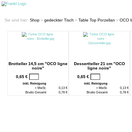
Startseite
Shop
Sie sind hier:
Shop
>
gedeckter Tisch
>
Table Top Porzellan
>
OCO li
Brotteller 14,5 cm "OCO ligne
Dessertteller 21 cm "OCO
noire"
ligne noire"
0,65 €
0,65 €
inkl. Reinigung
inkl. Reinigung
+ MwSt.
0,13 €
+ MwSt.
0,13 €
Brutto Gesamt
0,78 €
Brutto Gesamt
0,78 €