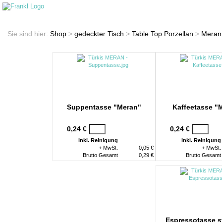
Startseite
Shop
Sie sind hier:
Shop
>
gedeckter Tisch
>
Table Top Porzellan
>
Meran
Suppentasse "Meran"
Kaffeetasse "
0,24 €
0,24 €
inkl. Reinigung
inkl. Reinigung
+ MwSt.
0,05 €
+ MwSt.
Brutto Gesamt
0,29 €
Brutto Gesamt
Espressotasse s