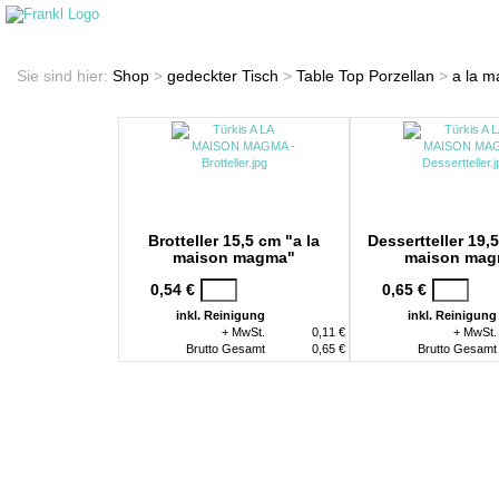
Startseite
Shop
Sie sind hier:
Shop
>
gedeckter Tisch
>
Table Top Porzellan
>
a la 
Brotteller 15,5 cm "a la
Dessertteller 19,5
maison magma"
maison mag
0,54 €
0,65 €
inkl. Reinigung
inkl. Reinigung
+ MwSt.
0,11 €
+ MwSt.
Brutto Gesamt
0,65 €
Brutto Gesamt