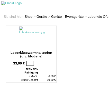
Startseite
Shop
Sie sind hier:
Shop
>
Geräte
>
Geräte - Eventgeräte
>
Leberkäs Ofe
Leberkäsewarmhalteofen
(div. Modelle)
33,00 €
zzgl. evtl.
Reinigung
+ MwSt.
6,60 €
Brutto Gesamt
39,60 €