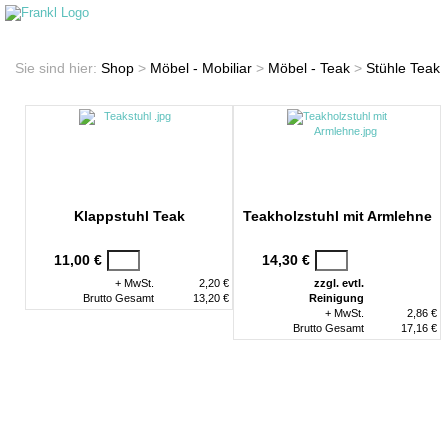
Startseite
Shop
Sie sind hier:
Shop
>
Möbel - Mobiliar
>
Möbel - Teak
>
Stühle Teak
Klappstuhl Teak
Teakholzstuhl mit Armlehne
11,00 €
14,30 €
+ MwSt.
2,20 €
zzgl. evtl.
Brutto Gesamt
13,20 €
Reinigung
+ MwSt.
2,86 €
Brutto Gesamt
17,16 €