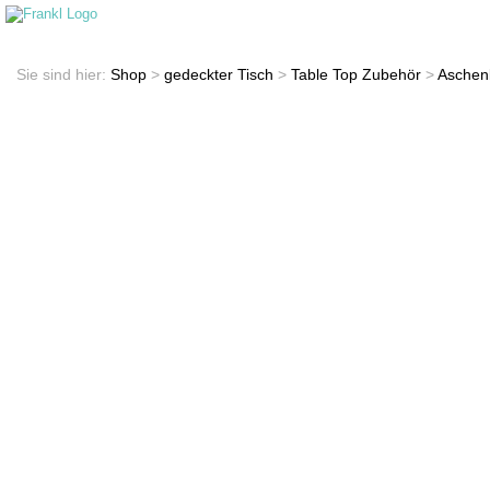
Startseite
Shop
Sie sind hier:
Shop
>
gedeckter Tisch
>
Table Top Zubehör
>
Aschen