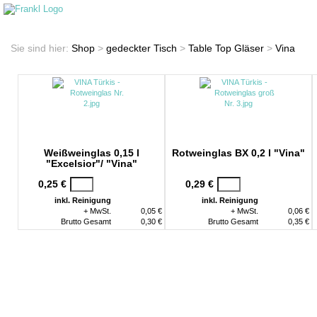
Startseite
Shop
Sie sind hier:
Shop
>
gedeckter Tisch
>
Table Top Gläser
>
Vina
Weißweinglas 0,15 l
Rotweinglas BX 0,2 l "Vina"
"Excelsior"/ "Vina"
0,25 €
0,29 €
inkl. Reinigung
inkl. Reinigung
+ MwSt.
0,05 €
+ MwSt.
0,06 €
Brutto Gesamt
0,30 €
Brutto Gesamt
0,35 €