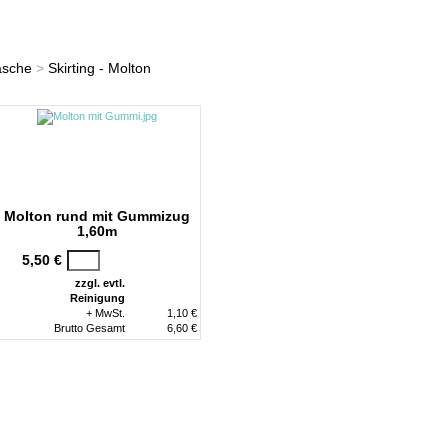
News
Impressionen
Service
äsche
>
Skirting - Molton
Molton rund mit Gummizug
1,60m
5,50 €
zzgl. evtl.
Reinigung
+ MwSt.
1,10 €
Brutto Gesamt
6,60 €