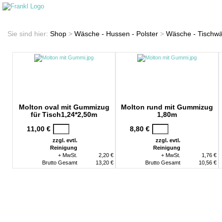
Startseite
Shop
Sie sind hier:
Shop
>
Wäsche - Hussen - Polster
>
Wäsche - Tischw
Molton oval mit Gummizug
Molton rund mit Gummizug
für Tisch1,24*2,50m
1,80m
11,00 €
8,80 €
zzgl. evtl.
zzgl. evtl.
Reinigung
Reinigung
+ MwSt.
2,20 €
+ MwSt.
1,76 €
Brutto Gesamt
13,20 €
Brutto Gesamt
10,56 €