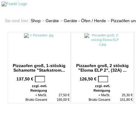
Startseite
Shop
Sie sind hier:
Shop
>
Geräte
>
Geräte - Öfen / Herde
>
Pizzaöfen u
Pizzaofen groß, 1-stöckig
Pizzaofen groß, 2 stöckig
Schamotte "Starkstrom...
"Eloma ELP 2", (32A) ...
137,50 €
126,50 €
zzgl. evtl.
zzgl. evtl.
Reinigung
Reinigung
+ MwSt.
27,50 €
+ MwSt.
25,30 €
Brutto Gesamt
165,00 €
Brutto Gesamt
151,80 €