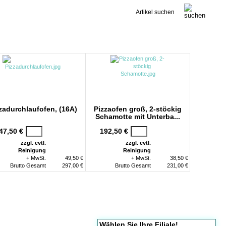
Kontakt
zadurchlaufofen, (16A)
Pizzaofen groß, 2-stöckig
Schamotte mit Unterba...
47,50 €
192,50 €
zzgl. evtl.
zzgl. evtl.
Reinigung
Reinigung
+ MwSt.
49,50 €
+ MwSt.
38,50 €
Brutto Gesamt
297,00 €
Brutto Gesamt
231,00 €
Wählen Sie Ihre Filiale!