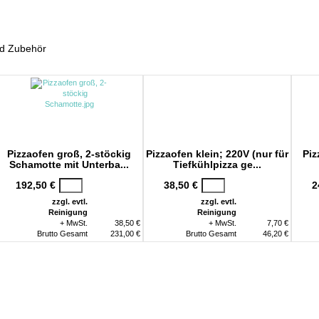
News
Impressionen
Service
nd Zubehör
Pizzaofen groß, 2-stöckig
Pizzaofen klein; 220V (nur für
Piz
Schamotte mit Unterba...
Tiefkühlpizza ge...
192,50 €
38,50 €
2
zzgl. evtl.
zzgl. evtl.
Reinigung
Reinigung
+ MwSt.
38,50 €
+ MwSt.
7,70 €
Brutto Gesamt
231,00 €
Brutto Gesamt
46,20 €