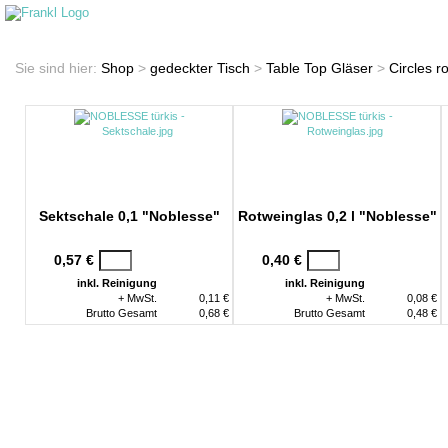
Startseite
Shop
Sie sind hier:
Shop
>
gedeckter Tisch
>
Table Top Gläser
>
Circles r
Sektschale 0,1 "Noblesse"
Rotweinglas 0,2 l "Noblesse"
0,57 €
0,40 €
inkl. Reinigung
inkl. Reinigung
+ MwSt.
0,11 €
+ MwSt.
0,08 €
Brutto Gesamt
0,68 €
Brutto Gesamt
0,48 €