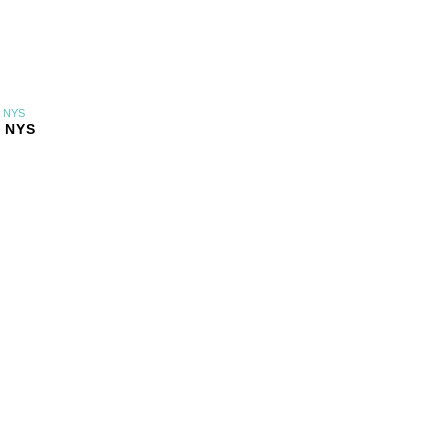
News
Impressionen
Service
r NYS