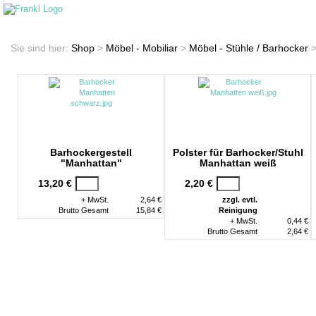
Startseite
Shop
Sie sind hier:
Shop
>
Möbel - Mobiliar
>
Möbel - Stühle / Barhocker
Barhockergestell
Polster für Barhocker/Stuhl
"Manhattan"
Manhattan weiß
13,20 €
2,20 €
+ MwSt.
2,64 €
zzgl. evtl.
Brutto Gesamt
15,84 €
Reinigung
+ MwSt.
0,44 €
Brutto Gesamt
2,64 €