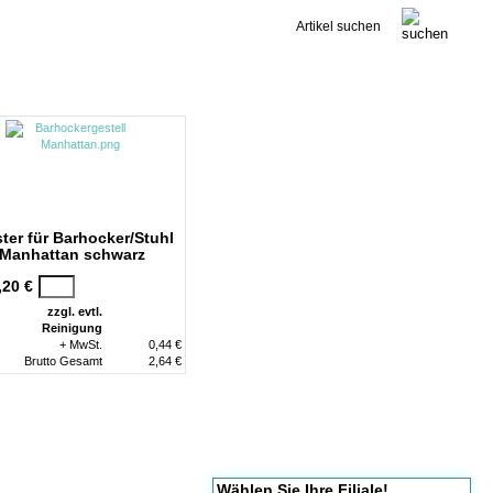
Kontakt
ter für Barhocker/Stuhl
Manhattan schwarz
,20 €
zzgl. evtl.
Reinigung
+ MwSt.
0,44 €
Brutto Gesamt
2,64 €
Wählen Sie Ihre Filiale!