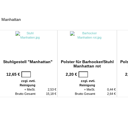
News
Impressionen
Service
>
Manhattan
Stuhlgestell "Manhattan"
Polster für Barhocker/Stuhl
Pols
Manhattan rot
12,65 €
2,20 €
2
zzgl. evtl.
zzgl. evtl.
Reinigung
Reinigung
+ MwSt.
2,53 €
+ MwSt.
0,44 €
Brutto Gesamt
15,18 €
Brutto Gesamt
2,64 €