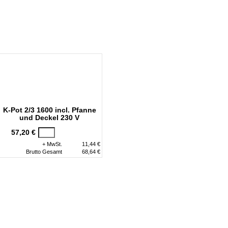
News
Impressionen
Service
K-Pot 2/3 1600 incl. Pfanne
und Deckel 230 V
57,20 €
+ MwSt.
11,44 €
Brutto Gesamt
68,64 €