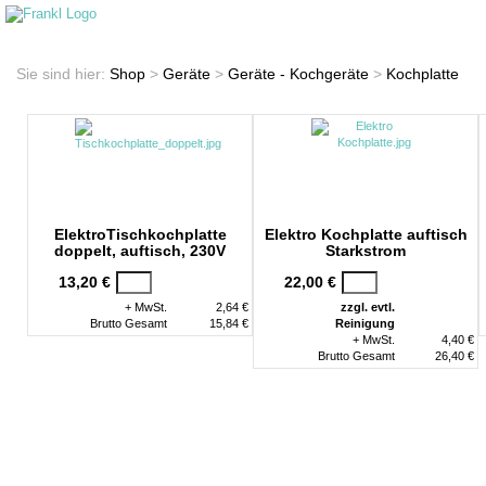
Startseite
Shop
Sie sind hier:
Shop
>
Geräte
>
Geräte - Kochgeräte
>
Kochplatte
ElektroTischkochplatte
Elektro Kochplatte auftisch
doppelt, auftisch, 230V
Starkstrom
13,20 €
22,00 €
+ MwSt.
2,64 €
zzgl. evtl.
Brutto Gesamt
15,84 €
Reinigung
+ MwSt.
4,40 €
Brutto Gesamt
26,40 €