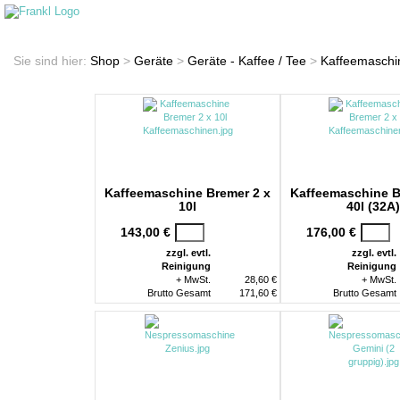
Startseite
Shop
Sie sind hier:
Shop
>
Geräte
>
Geräte - Kaffee / Tee
>
Kaffeemaschi
Kaffeemaschine Bremer 2 x
Kaffeemaschine B
10l
40l (32A)
143,00 €
176,00 €
zzgl. evtl.
zzgl. evtl.
Reinigung
Reinigung
+ MwSt.
28,60 €
+ MwSt.
Brutto Gesamt
171,60 €
Brutto Gesamt