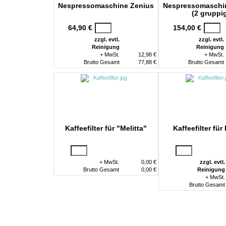
Nespressomaschine Zenius
Nespressomaschi
(2 gruppi
64,90 €
154,00 €
zzgl. evtl.
zzgl. evtl.
Reinigung
Reinigung
+ MwSt.
12,98 €
+ MwSt.
Brutto Gesamt
77,88 €
Brutto Gesamt
Kaffeefilter für "Melitta"
Kaffeefilter für
+ MwSt.
0,00 €
zzgl. evtl.
Brutto Gesamt
0,00 €
Reinigung
+ MwSt.
Brutto Gesamt