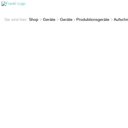
Startseite
Shop
Sie sind hier:
Shop
>
Geräte
>
Geräte - Produktionsgeräte
>
Aufschn